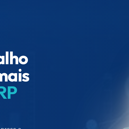
alho
mais
RP