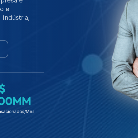
mpresa e
o e
 Indústria,
$
00MM
nsacionados/Mês