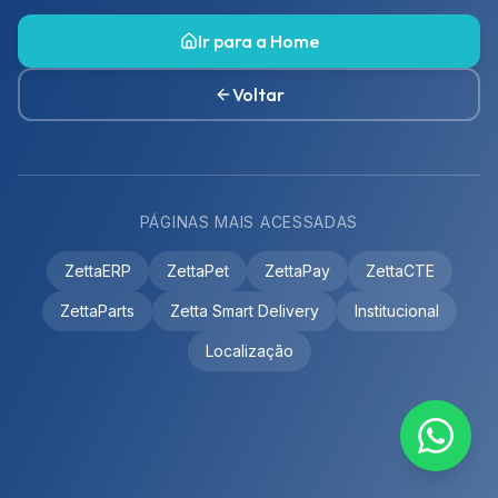
Ir para a Home
Voltar
PÁGINAS MAIS ACESSADAS
ZettaERP
ZettaPet
ZettaPay
ZettaCTE
ZettaParts
Zetta Smart Delivery
Institucional
Localização