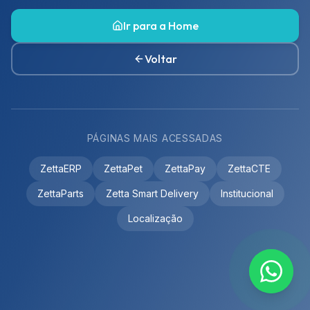
Ir para a Home
Voltar
PÁGINAS MAIS ACESSADAS
ZettaERP
ZettaPet
ZettaPay
ZettaCTE
ZettaParts
Zetta Smart Delivery
Institucional
Localização