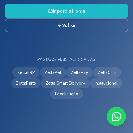
Ir para a Home
Voltar
PÁGINAS MAIS ACESSADAS
ZettaERP
ZettaPet
ZettaPay
ZettaCTE
ZettaParts
Zetta Smart Delivery
Institucional
Localização